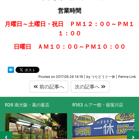
営業時間
月曜日～土曜日・祝日 ＰＭ１２：００～ＰＭ１
１：００
日曜日 ＡＭ１０：００～ＰＭ１０：００
Posted on
2017.09.26 14:16
|
by
つりどうぐ一休
|
Perma Link
前の記事へ
次の記事へ
R26 南大阪・葛の葉店
R163 ルアー館・寝屋川店