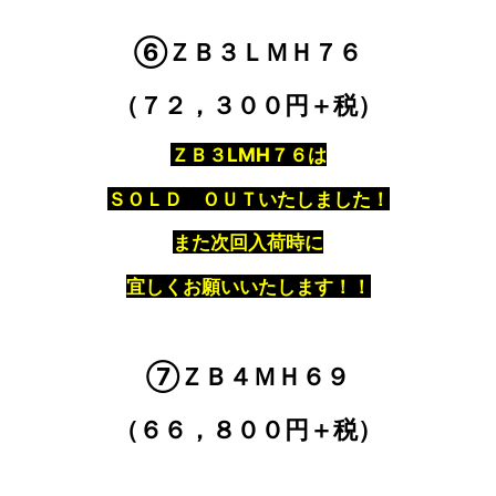
⑥ＺＢ３ＬＭＨ７６
（７２，３００円＋税）
ＺＢ
３LMH７６は
ＳＯＬＤ ＯＵＴいたしました！
また次回入荷時に
宜しくお願いいたします！！
⑦ＺＢ４ＭＨ６９
（６６，８００円＋税）