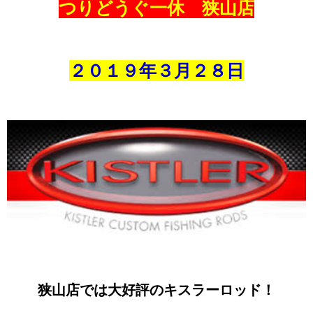
つりどうぐ一休 狭山店
２０１９年３
月２８
日
狭山店では大好評のキスラーロッド！