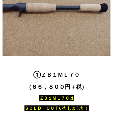
①ＺＢ１ＭＬ７０
（６６，８００円＋税）
ＺＢ１ＭＬ７０
は
ＳＯＬＤ ＯＵＴいたしました！