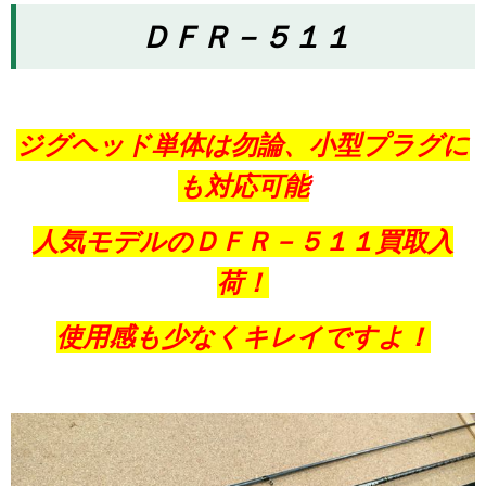
ＤＦＲ－５１１
ジグヘッド単体は勿論、小型プラグに
も対応可能
人気モデルのＤＦＲ－５１１買取入
荷！
使用感も少なくキレイですよ！