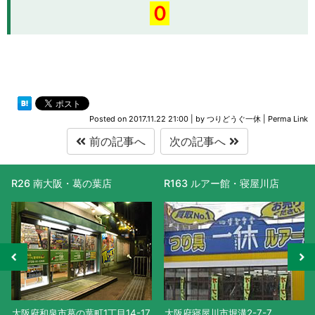
０
Posted on
2017.11.22 21:00
|
by
つりどうぐ一休
|
Perma Link
前の記事へ
次の記事へ
R26 南大阪・葛の葉店
R163 ルアー館・寝屋川店
大阪府和泉市葛の葉町1丁目14-17
大阪府寝屋川市堀溝2-7-7