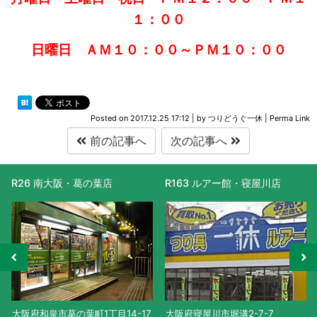
１：００
日曜日 ＡＭ１０：００～ＰＭ１０：００
Posted on
2017.12.25 17:12
|
by
つりどうぐ一休
|
Perma Link
前の記事へ
次の記事へ
R26 南大阪・葛の葉店
R163 ルアー館・寝屋川店
大阪府和泉市葛の葉町1丁目14-17
大阪府寝屋川市堀溝2-7-7