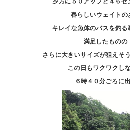
夕方に５０アップと４６セ
春らしいウェイトの
キレイな魚体のバスを釣る
満足したものの
さらに大きいサイズが狙えそ
この日もワクワクし
６時４０分ごろに