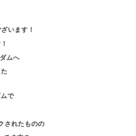
ございます！
す！
ダムへ
した
ダムで
クされたものの