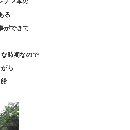
ンチ２本の
ある
事ができて
うな時期なので
ながら
出船