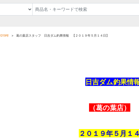
019年
葛の葉店スタッフ 日吉ダム釣果情報 【２０１９年５月１４日】
日吉ダム釣果情
（葛の葉店）
２０１９年５
月
１