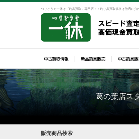
つりどうぐ一休は『釣具買取』専門店！！釣り具買取価格は他店に負
葛の葉店ス
販売商品検索