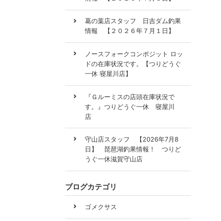
葛の葉店スタッフ 日吉ダム釣果
情報 【２０２６年７月１日】
ノースフォークコンポジット ロッ
ドの在庫状況です。【つりどうぐ
一休 寝屋川店】
『Ｇルーミスの店頭在庫状況で
す。』つりどうぐ一休 寝屋川
店
守山店スタッフ 【2026年7月8
日】 琵琶湖釣果情報！ つりど
うぐ一休滋賀守山店
ブログカテゴリ
ゴメクサス