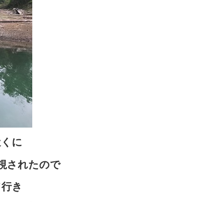
近くに
視されたので
て行き