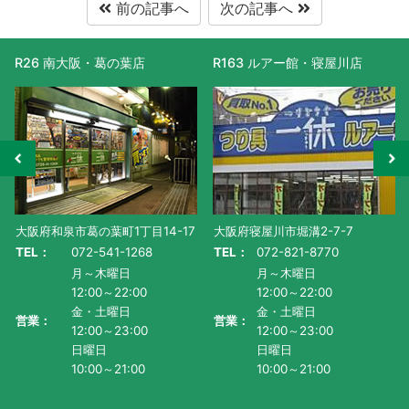
前の記事へ
次の記事へ
R163 ルアー館・寝屋川店
R477 滋賀守山店
大阪府寝屋川市堀溝2-7-7
滋賀県守山市水保町1130番地-1
TEL：
072-821-8770
TEL：
077-585-5011
月～木曜日
月～金曜日・祝
12:00～22:00
AM10:00～PM9:00
金・土曜日
土曜日
営業：
営業：
12:00～23:00
AM9:00~PM9:00
日曜日
日曜日
10:00～21:00
AM9:00～PM8:00