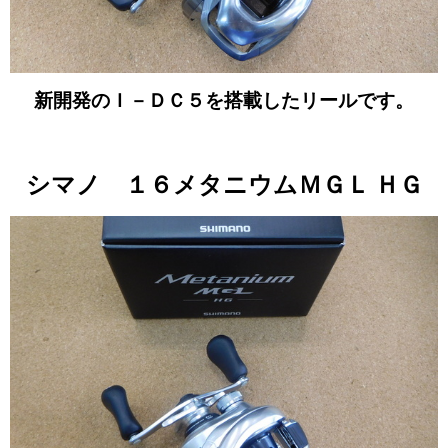
新開発のＩ－ＤＣ５を搭載したリールです。
シマノ １６メタニウムＭＧＬ ＨＧ