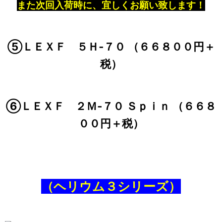
また次回入荷時に、宜しくお願い致します！
⑤ＬＥＸＦ ５Ｈ‐７０ （６６８００円＋
税）
⑥ＬＥＸＦ ２Ｍ‐７０ Ｓｐｉｎ （６６８
００円＋税）
（ヘリウム３シリーズ）