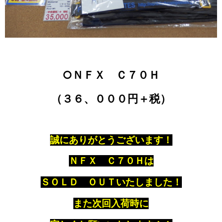
○ＮＦＸ Ｃ７０Ｈ
（３６、０００円＋税）
誠にありがとうございます！
ＮＦＸ Ｃ７０Ｈは
ＳＯＬＤ ＯＵＴいたしました！
また次回入荷時に