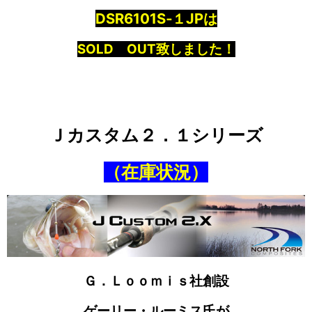
DSR6101S‐１JP
は
SOLD OUT致しました！
Ｊカスタム２．１シリーズ
（在庫状況）
Ｇ．Ｌｏｏｍｉｓ社創設
ゲーリー・ルーミス氏が