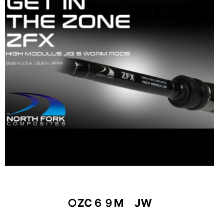
○ZC６９M JW