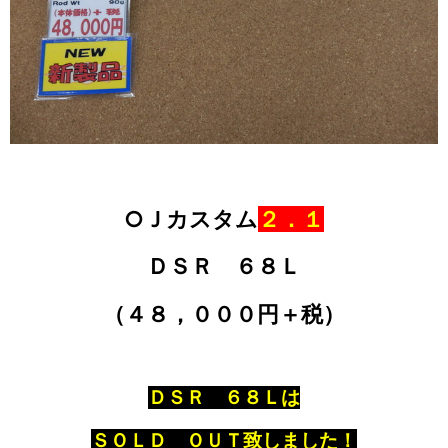
○Ｊカスタム
２．１
ＤＳＲ ６８Ｌ
（４８，０００円＋税）
ＤＳＲ ６８Ｌは
ＳＯＬＤ ＯＵＴ致しました！