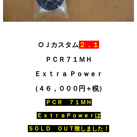
○Ｊカスタム
２．１
ＰＣＲ７１ＭＨ
Ｅｘｔｒａ Ｐｏｗｅｒ
（４６，０００円＋税）
ＰＣＲ ７１ＭＨ
ＥｘｔｒａＰｏｗｅｒは
ＳＯＬＤ ＯＵＴ致しました！