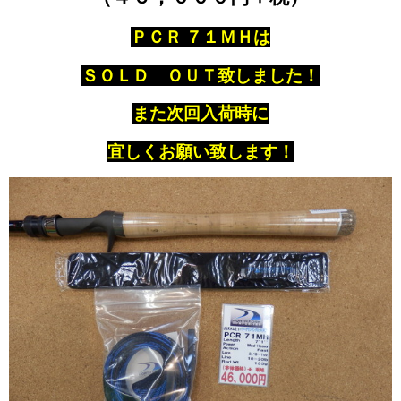
ＰＣＲ ７１ＭＨは
ＳＯＬＤ ＯＵＴ致しました！
また次回入荷時に
宜しくお願い致します！