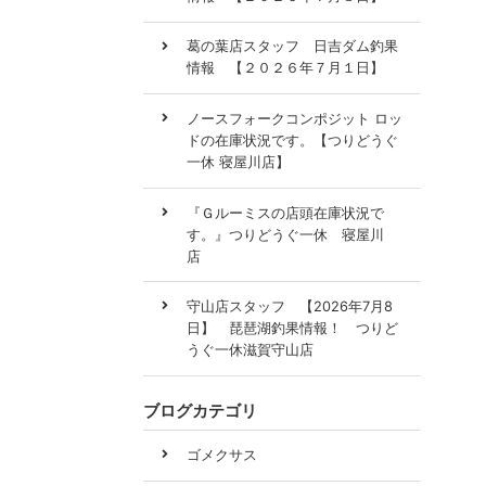
葛の葉店スタッフ 日吉ダム釣果
情報 【２０２６年７月１日】
ノースフォークコンポジット ロッ
ドの在庫状況です。【つりどうぐ
一休 寝屋川店】
『Ｇルーミスの店頭在庫状況で
す。』つりどうぐ一休 寝屋川
店
守山店スタッフ 【2026年7月8
日】 琵琶湖釣果情報！ つりど
うぐ一休滋賀守山店
ブログカテゴリ
ゴメクサス