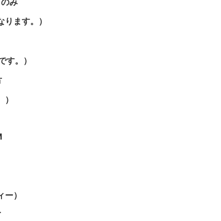
ト）のみ
になります。）
です。）
方
。）
M
）
ィー）
T