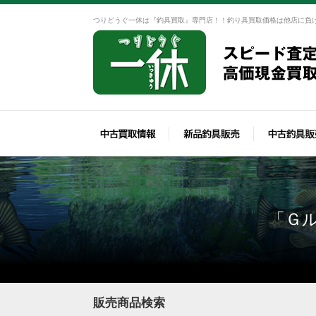
つりどうぐ一休は『釣具買取』専門店！！釣り具買取価格は他店に負
「Ｇ
販売商品検索