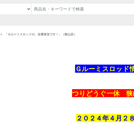
「Ｇルーミスロッドの、在庫状況です！」（狭山店）
Ｇルーミスロッド
つりどうぐ一休 狭
２０２４年４
月２