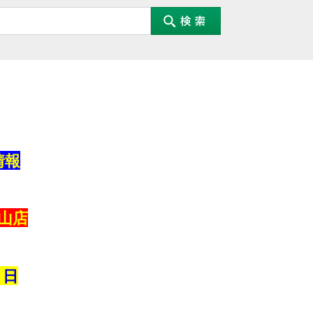
情報
山店
８
日