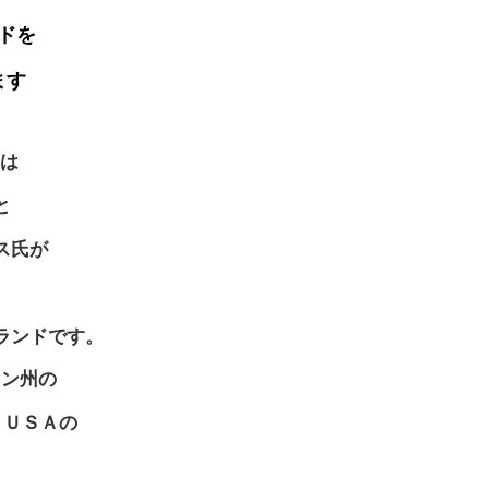
ドを
ます
）は
と
ス氏が
た
ランドです。
トン州の
n ＵＳＡの