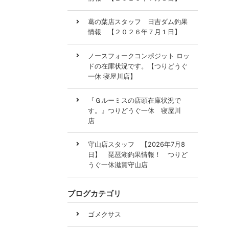
葛の葉店スタッフ 日吉ダム釣果
情報 【２０２６年７月１日】
ノースフォークコンポジット ロッ
ドの在庫状況です。【つりどうぐ
一休 寝屋川店】
『Ｇルーミスの店頭在庫状況で
す。』つりどうぐ一休 寝屋川
店
守山店スタッフ 【2026年7月8
日】 琵琶湖釣果情報！ つりど
うぐ一休滋賀守山店
ブログカテゴリ
ゴメクサス