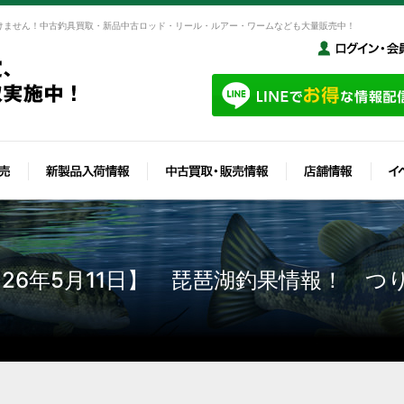
けません！中古釣具買取・新品中古ロッド・リール・ルアー・ワームなども大量販売中！
26年5月11日】 琵琶湖釣果情報！ 