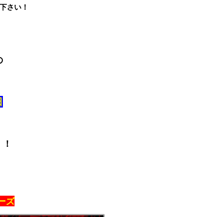
下さい！
の
日
！！
ーズ