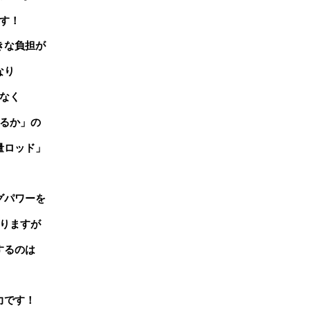
す！
きな負担が
なり
なく
るか」の
量ロッド」
グパワーを
りますが
するのは
力です！