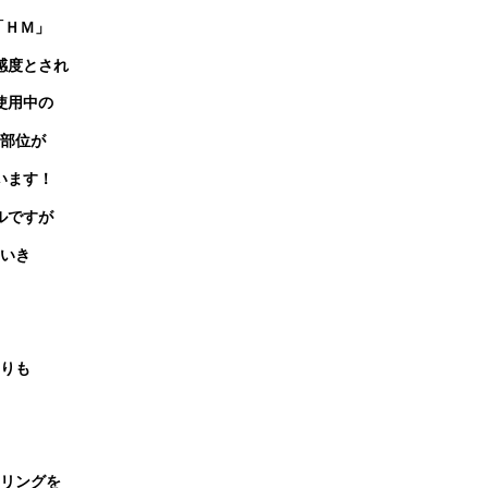
「ＨＭ」
感度とされ
使用中の
部位が
います！
ルですが
いき
りも
リングを