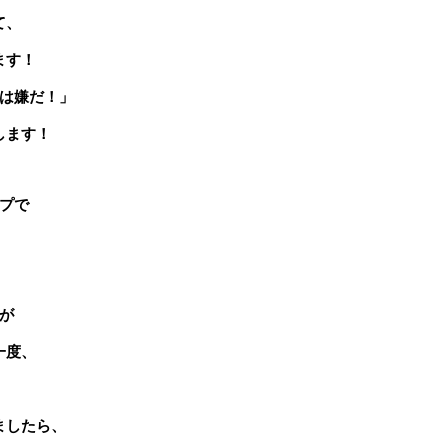
て、
ます！
は嫌だ！」
します！
プで
が
一度、
！
ましたら、