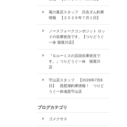
葛の葉店スタッフ 日吉ダム釣果
情報 【２０２６年７月１日】
ノースフォークコンポジット ロッ
ドの在庫状況です。【つりどうぐ
一休 寝屋川店】
『Ｇルーミスの店頭在庫状況で
す。』つりどうぐ一休 寝屋川
店
守山店スタッフ 【2026年7月8
日】 琵琶湖釣果情報！ つりど
うぐ一休滋賀守山店
ブログカテゴリ
ゴメクサス