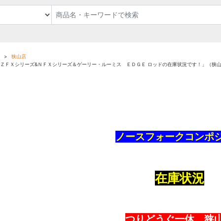
狭山店
＆ＺＦＸシリーズ&ＮＦＸシリーズ＆ゲーリー・ルーミス ＥＤＧＥ ロッドの在庫状況です！」（狭
ノースフォークコンポ
在庫状況
つりどうぐ一休 狭