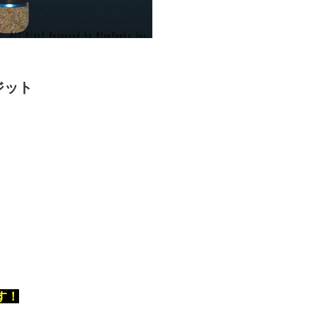
ジット
す！