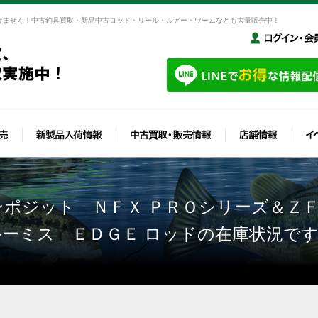
けません！中古釣具買取・新品中古ロッド・リール・ルアー・ワームなども大量販売中！
ポジット ＮＦＸ ＰＲＯシリーズ＆Ｚ
ーミス ＥＤＧＥ ロッドの在庫状況で