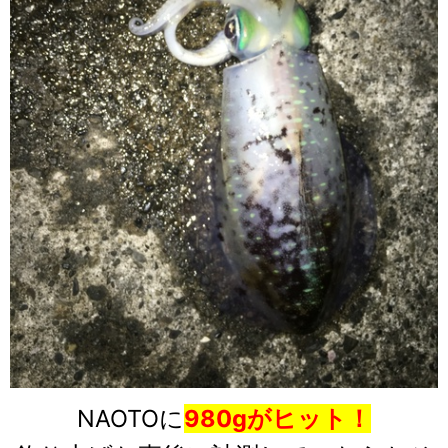
NAOTOに
980gがヒット！