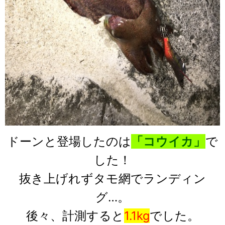
ドーンと登場したのは
「コウイカ」
で
した！
抜き上げれずタモ網でランディン
グ…。
後々、計測すると
1.1kg
でした。