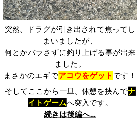
突然、ドラグが引き出されて焦ってし
まいましたが、
何とかバラさずに釣り上げる事が出来
ました。
まさかのエギで
アコウをゲット
です！
そしてここから一旦、休憩を挟んで
ナ
イトゲーム
へ突入です。
続きは後編へ…