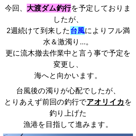
今回、
大渡ダム釣行
を予定しておりま
したが、
2週続けて到来した
台風
によりフル満
水＆激濁り…。
更に流木撤去作業中と言う事で予定を
変更し、
海へと向かいます。
台風後の濁りが心配でしたが、
とりあえず前回の釣行で
アオリイカ
を
釣り上げた
漁港を目指して進みます。