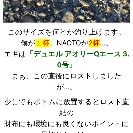
このサイズを何とか釣り上げます。
僕が
１杯
、NAOTOが
2杯
…。
エギは
「デュエル アオリーQエース 3.
0号」
まぁ、この直後にロストしました
が…。
少しでもボトムに放置するとロスト直
結の
財布にも環境にも良くないポイントに