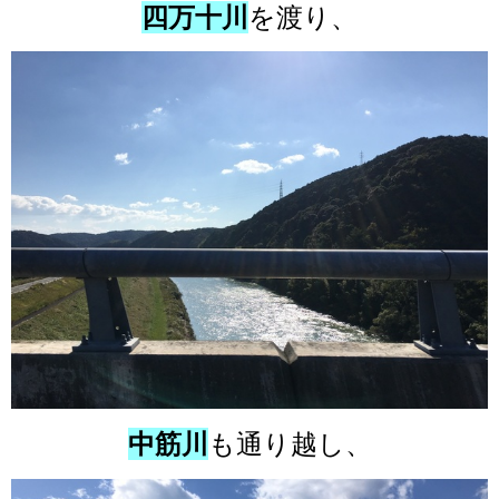
四万十川
を渡り、
中筋川
も通り越し、