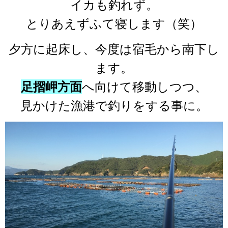
イカも釣れず。
とりあえずふて寝します（笑）
夕方に起床し、今度は宿毛から南下し
ます。
足摺岬方面
へ向けて移動しつつ、
見かけた漁港で釣りをする事に。