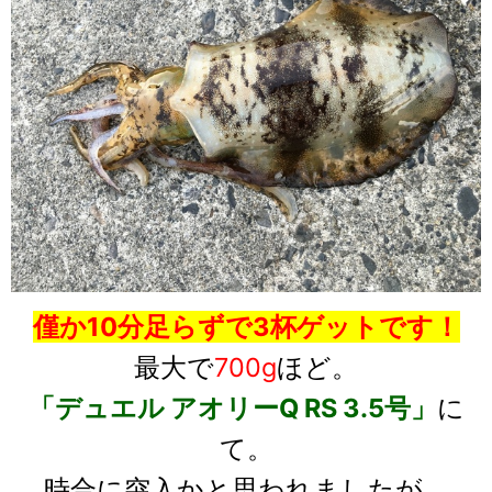
僅か10分足らずで3杯ゲットです！
最大で
700g
ほど。
「デュエル アオリーQ RS 3.5号」
に
て。
時合に突入かと思われましたが、