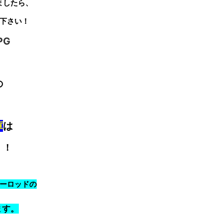
ましたら、
下さい！
の
庫
は
！！
ーロッドの
ます。