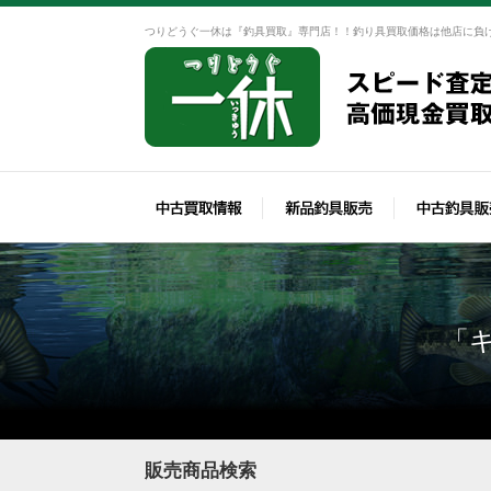
つりどうぐ一休は『釣具買取』専門店！！釣り具買取価格は他店に負
「
販売商品検索