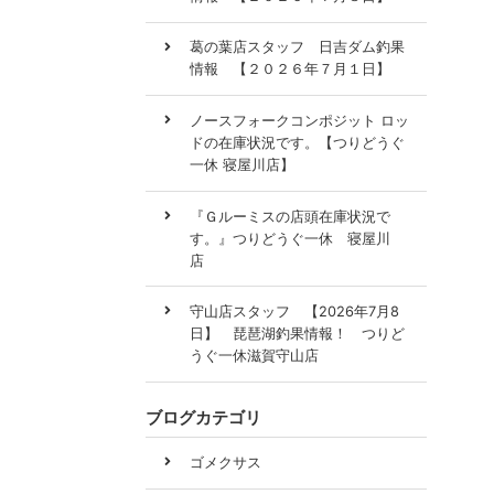
葛の葉店スタッフ 日吉ダム釣果
情報 【２０２６年７月１日】
ノースフォークコンポジット ロッ
ドの在庫状況です。【つりどうぐ
一休 寝屋川店】
『Ｇルーミスの店頭在庫状況で
す。』つりどうぐ一休 寝屋川
店
守山店スタッフ 【2026年7月8
日】 琵琶湖釣果情報！ つりど
うぐ一休滋賀守山店
ブログカテゴリ
ゴメクサス