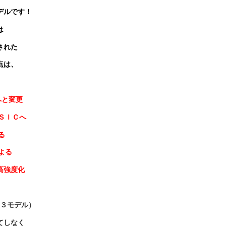
デルです！
は
された
点は、
へと変更
ＳＩＣへ
る
よる
強度化
３モデル）
てしなく