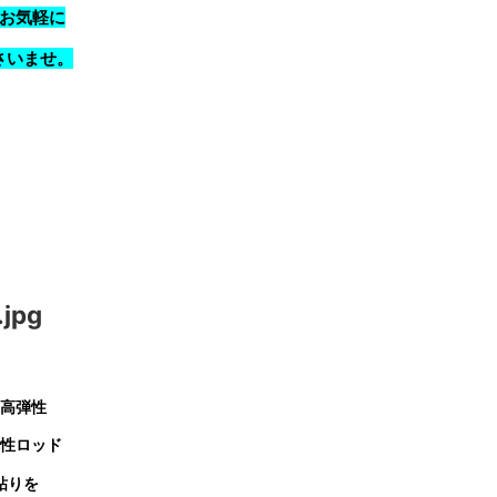
お気軽に
さいませ。
高弾性
性ロッド
粘りを