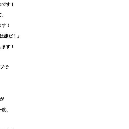
力です！
て、
ます！
は嫌だ！」
します！
プで
が
一度、
！