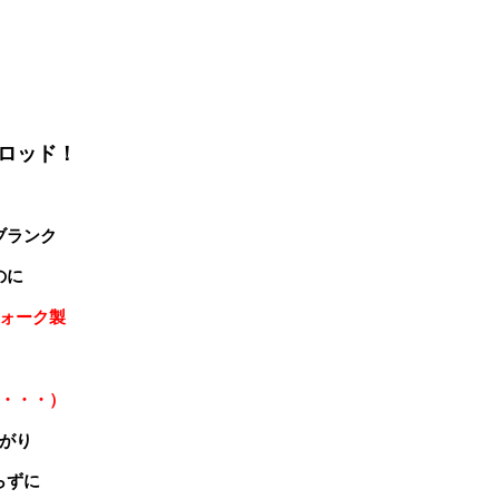
ロッド！
ブランク
のに
ォーク製
・・・）
がり
らずに