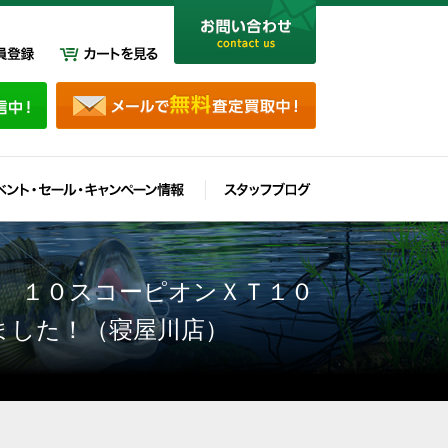
ノ １０スコーピオンＸＴ１０
ました！（寝屋川店）