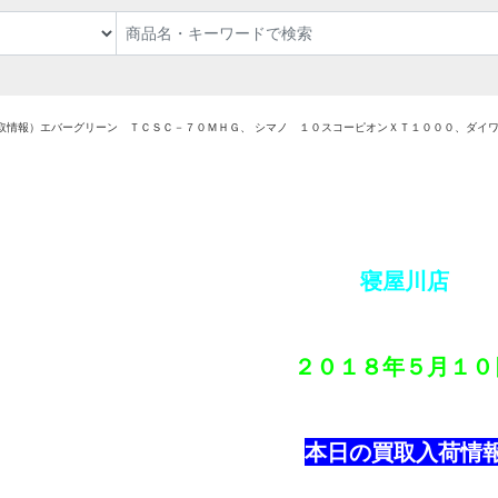
取情報）エバーグリーン ＴＣＳＣ－７０ＭＨＧ、 シマノ １０スコーピオンＸＴ１０００、ダイ
寝屋川店
２０１８年
５月１０
本日の買取入荷情