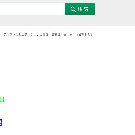
ワ アルファスＲエディション１０３ 買取致しました！（寝屋川店）
日
報