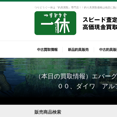
つりどうぐ一休は『釣具買取』専門店！！釣り具買取価格は他店に負
（本日の買取情報）エバーグ
００、ダイワ アル
販売商品検索