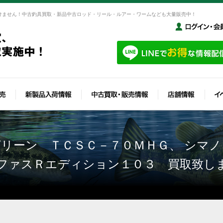
けません！中古釣具買取・新品中古ロッド・リール・ルアー・ワームなども大量販売中！
リーン ＴＣＳＣ－７０ＭＨＧ、 シマ
ファスＲエディション１０３ 買取致し