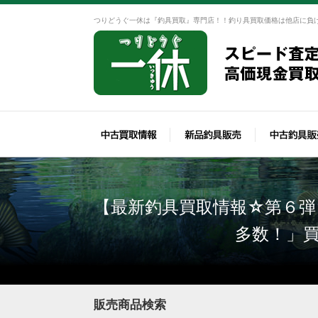
つりどうぐ一休は『釣具買取』専門店！！釣り具買取価格は他店に負
【最新釣具買取情報☆第６弾
多数！」
販売商品検索