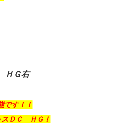
 ＨＧ右
態です！！
レスＤＣ ＨＧ！