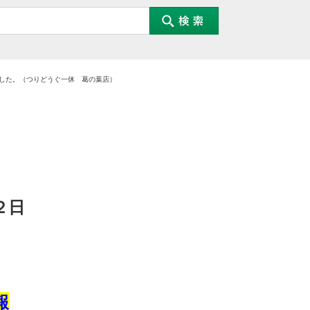
した。（つりどうぐ一休 葛の葉店）
２
日
報