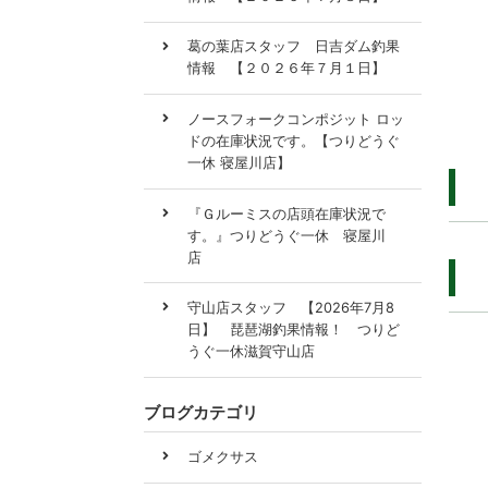
葛の葉店スタッフ 日吉ダム釣果
情報 【２０２６年７月１日】
ノースフォークコンポジット ロッ
ドの在庫状況です。【つりどうぐ
一休 寝屋川店】
『Ｇルーミスの店頭在庫状況で
す。』つりどうぐ一休 寝屋川
店
守山店スタッフ 【2026年7月8
日】 琵琶湖釣果情報！ つりど
うぐ一休滋賀守山店
ブログカテゴリ
ゴメクサス