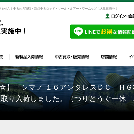
けません！中古釣具買取・新品中古ロッド・リール・ルアー・ワームなども大量販売中！
☆】「シマノ １６アンタレスＤＣ Ｈ
買取り入荷しました。（つりどうぐ一休 