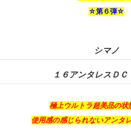
☆第６弾☆
シマノ
１６アンタレスＤＣ
極上ウルトラ超美品の状
使用感の感じられないアンタ