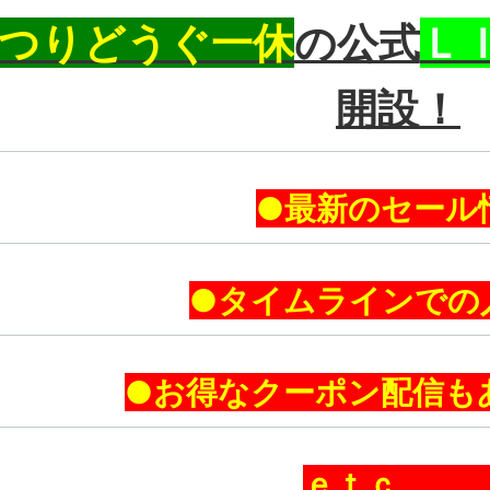
つりどうぐ一休
の公式
Ｌ
開設！
●最新のセール
●タイムラインでの
●お得なクーポン配信も
ｅｔｃ．．