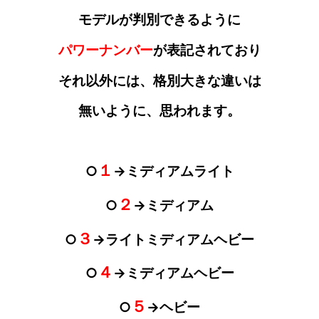
モデルが
判別
できるように
パワーナンバー
が
表記されており
それ以外には、格別大きな違いは
無いように
、思われます。
１
○
→ミディアムライト
２
○
→ミディアム
３
○
→ライトミディアムヘビー
４
○
→ミディアムヘビー
５
○
→ヘビー