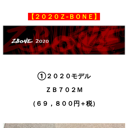
【２０２０Ｚ‐ＢＯＮＥ】
①２０２０モデル
ＺＢ７０２Ｍ
（６９，８００円＋税）