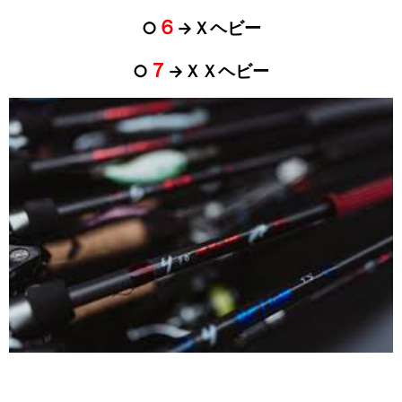
６
○
→Ｘヘビー
７
○
→ＸＸヘビー