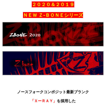
２０２０＆２０１９
ＮＥＷ Ｚ‐ＢＯＮＥシリーズ
ノースフォークコンポジット最新ブランク
「ＸーＲＡＹ」
を採用した