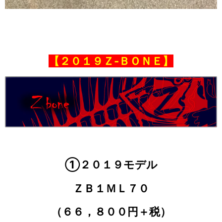
【２０１９Ｚ‐ＢＯＮＥ】
①２０１９モデル
ＺＢ１ＭＬ７０
（６６，８００円＋税）