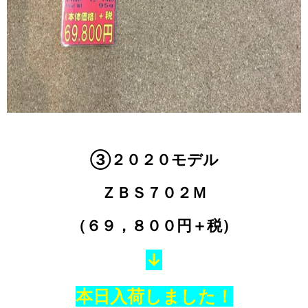
③２０２０モデル
ＺＢＳ７０２Ｍ
（６９，８００円＋税）
↓
本日入荷しました！