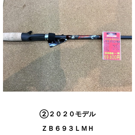
②２０２０モデル
ＺＢ６９３ＬＭＨ