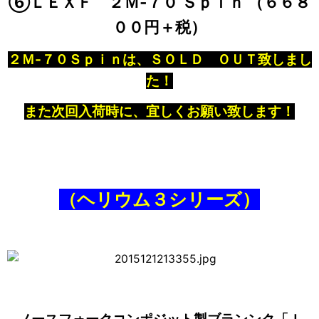
⑥ＬＥＸＦ ２Ｍ‐７０ Ｓｐｉｎ （６６８
００円＋税）
２Ｍ‐７０Ｓｐｉｎは、ＳＯＬＤ ＯＵＴ致しまし
た！
また次回入荷時に、宜しくお願い致します！
（ヘリウム３シリーズ）