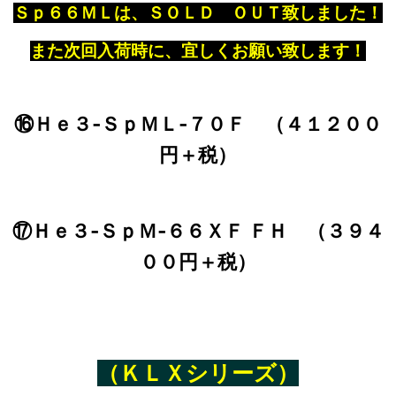
Ｓｐ６６ＭＬは、ＳＯＬＤ ＯＵＴ致しました！
また次回入荷時に、宜しくお願い致します！
⑯Ｈｅ３‐ＳｐＭＬ‐７０Ｆ （４１２００
円＋税）
⑰Ｈｅ３‐ＳｐＭ‐６６ＸＦ ＦＨ （３９４
００円＋税）
（ＫＬＸシリーズ）