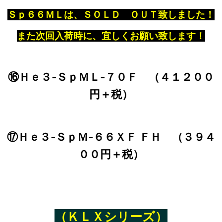
Ｓｐ６６ＭＬは、ＳＯＬＤ ＯＵＴ致しました！
また次回入荷時に、宜しくお願い致します！
⑯Ｈｅ３‐ＳｐＭＬ‐７０Ｆ （４１２００
円＋税）
⑰Ｈｅ３‐ＳｐＭ‐６６ＸＦ ＦＨ （３９４
００円＋税）
（ＫＬＸシリーズ）