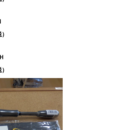
Ｍ
税）
Ｈ
税）