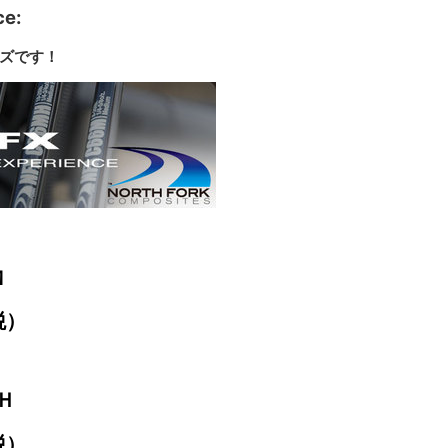
ce:
ーズです！
Ｍ
税）
Ｈ
税）