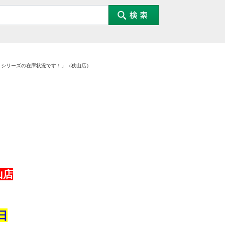
１シリーズの在庫状況です！」（狭山店）
山店
日