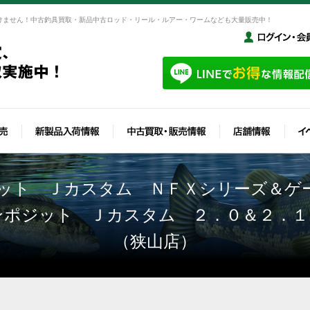
けません！中古釣具買取・新品中古ロッド・リール・ルアー・ワームなども大量販売中！
ット Ｊカスタム ＮＦＸシリーズ＆ゲ
ンポジット Ｊカスタム ２．０＆２．１
（狭山店）