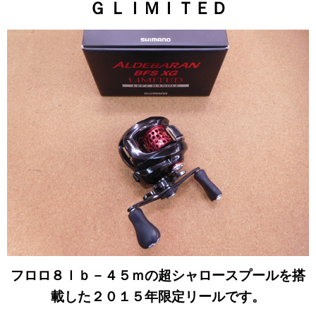
Ｇ ＬＩＭＩＴＥＤ
フロロ８ｌｂ－４５ｍの超シャロースプールを搭
載した２０１５年限定リールです。