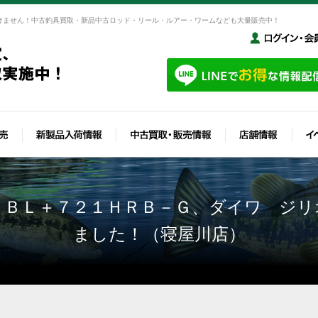
けません！中古釣具買取・新品中古ロッド・リール・ルアー・ワームなども大量販売中！
 ＢＬ＋７２１ＨＲＢ－Ｇ、ダイワ ジリ
ました！（寝屋川店）