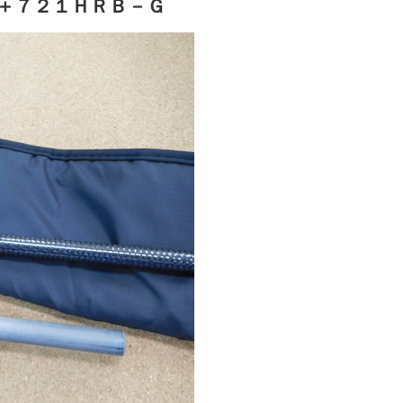
＋７２１ＨＲＢ－Ｇ