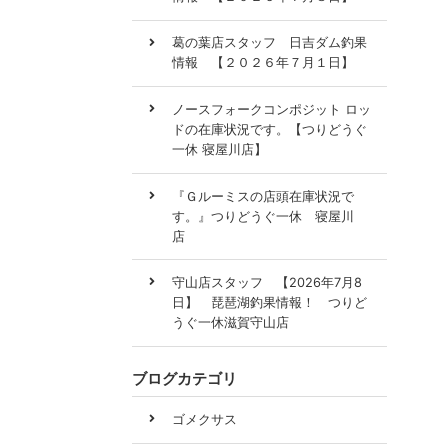
葛の葉店スタッフ 日吉ダム釣果
情報 【２０２６年７月１日】
ノースフォークコンポジット ロッ
ドの在庫状況です。【つりどうぐ
一休 寝屋川店】
『Ｇルーミスの店頭在庫状況で
す。』つりどうぐ一休 寝屋川
店
守山店スタッフ 【2026年7月8
日】 琵琶湖釣果情報！ つりど
うぐ一休滋賀守山店
ブログカテゴリ
ゴメクサス