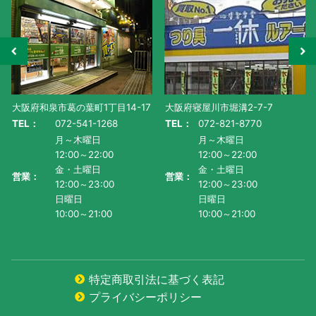
市葛の葉町1丁目14-17
大阪府寝屋川市堀溝2-7-7
滋賀県守山市水
072-541-1268
TEL：
072-821-8770
TEL：
077-
月～木曜日
月～木曜日
月～
12:00～22:00
12:00～22:00
AM1
金・土曜日
金・土曜日
土曜
営業：
営業：
12:00～23:00
12:00～23:00
AM9
日曜日
日曜日
日曜
10:00～21:00
10:00～21:00
AM9
特定商取引法に基づく表記
プライバシーポリシー