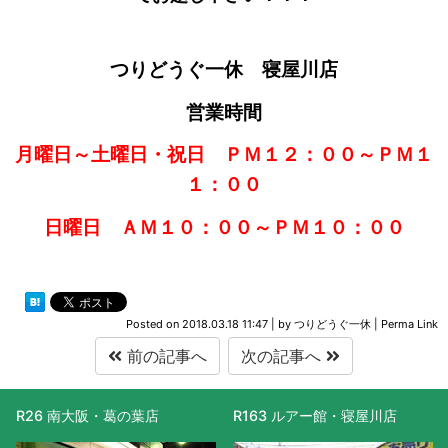
つりどうぐ一休 寝屋川店
営業時間
月曜日～土曜日・祝日 ＰＭ１２：００～ＰＭ１
１：００
日曜日 ＡＭ１０：００～ＰＭ１０：００
Posted on
2018.03.18 11:47
|
by
つりどうぐ一休
|
Perma Link
前の記事へ
次の記事へ
大阪・葛の葉店
R163 ルアー館・寝屋川店
R477 滋賀