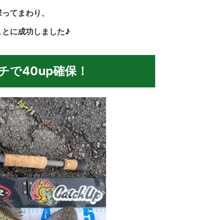
撃ってまわり、
ことに成功しました♪
チで40up確保！