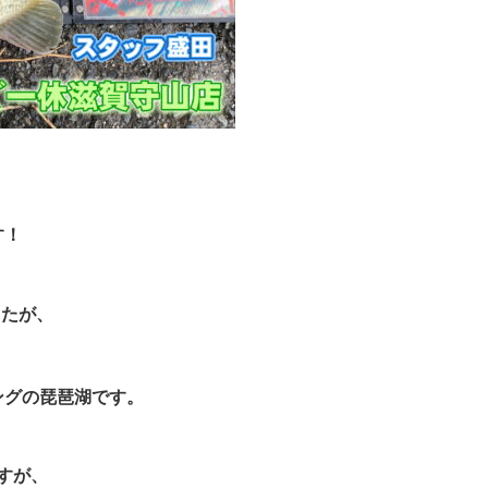
す！
したが、
、
ングの琵琶湖です。
すが、