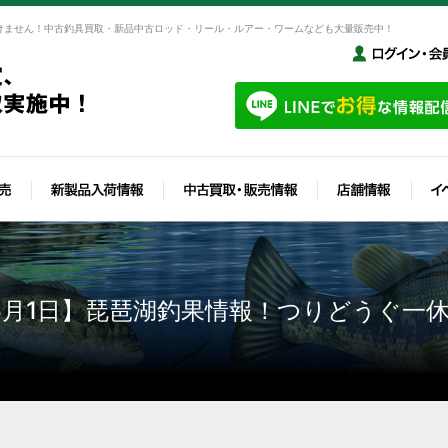
けません！中古釣具買取・新品中古ロッド・リール・ルアー・ワームなども大量販売中！
年5月1日】琵琶湖釣果情報！つりどうぐ一