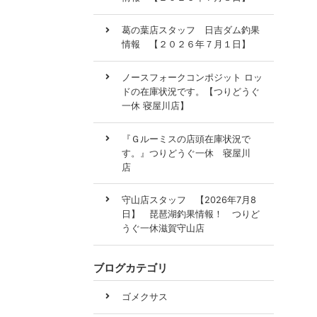
葛の葉店スタッフ 日吉ダム釣果
情報 【２０２６年７月１日】
ノースフォークコンポジット ロッ
ドの在庫状況です。【つりどうぐ
一休 寝屋川店】
『Ｇルーミスの店頭在庫状況で
す。』つりどうぐ一休 寝屋川
店
守山店スタッフ 【2026年7月8
日】 琵琶湖釣果情報！ つりど
うぐ一休滋賀守山店
ブログカテゴリ
ゴメクサス