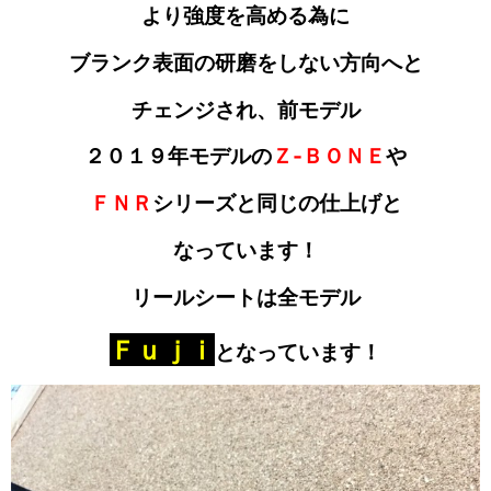
より強度を高める為に
ブランク表面の研磨をしない方向へと
チェンジされ、前モデル
２０１９年モデルの
Ｚ‐ＢＯＮＥ
や
ＦＮＲ
シリーズと同じの
仕上げと
なっています！
リールシートは全モデル
Ｆｕｊｉ
となっています！