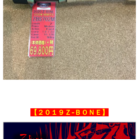
【２０１９Ｚ‐ＢＯＮＥ】