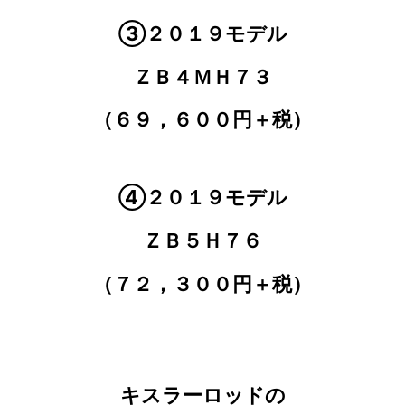
③２０１９モデル
ＺＢ４ＭＨ７３
（６９，６００円＋税）
④２０１９モデル
ＺＢ５Ｈ７６
（７２，３００円＋税）
キスラーロッドの