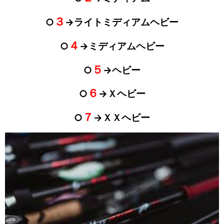
３
○
→ライトミディアムヘビー
４
○
→ミディアムヘビー
５
○
→ヘビー
６
○
→Ｘヘビー
７
○
→ＸＸヘビー