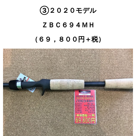
③２０２０モデル
ＺＢＣ６９４ＭＨ
（６９，８００円＋税）