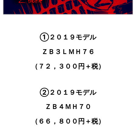
①２０１９モデル
ＺＢ３ＬＭＨ７６
（７２，３００円＋税）
②２０１９モデル
ＺＢ４ＭＨ７０
（６６，８００円＋税）