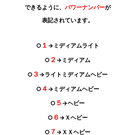
できるように、
パワーナンバー
が
表記されています。
１
○
→ミディアムライト
２
○
→ミディアム
３
○
→ライトミディアムヘビー
４
○
→ミディアムヘビー
５
○
→ヘビー
６
○
→Ｘヘビー
７
○
→ＸＸヘビー