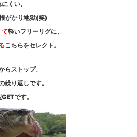
れにくい。
根がかり地獄(笑)
くて
軽いフリーリグに、
る
こちらをセレクト。
からストップ、
の繰り返しです。
GETです。