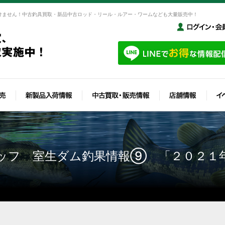
けません！中古釣具買取・新品中古ロッド・リール・ルアー・ワームなども大量販売中！
ッフ 室生ダム釣果情報⑨ 「２０２１