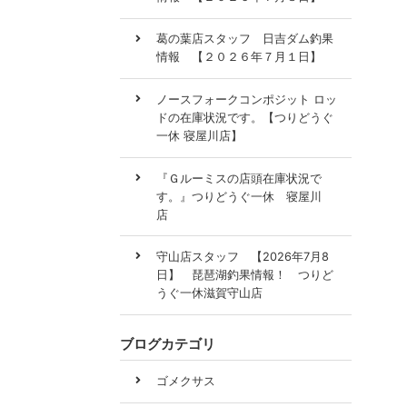
葛の葉店スタッフ 日吉ダム釣果
情報 【２０２６年７月１日】
ノースフォークコンポジット ロッ
ドの在庫状況です。【つりどうぐ
一休 寝屋川店】
『Ｇルーミスの店頭在庫状況で
す。』つりどうぐ一休 寝屋川
店
守山店スタッフ 【2026年7月8
日】 琵琶湖釣果情報！ つりど
うぐ一休滋賀守山店
ブログカテゴリ
ゴメクサス