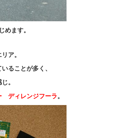
じめます。
エリア。
ていることが多く
、
感じ。
ー ディレンジフーラ
。