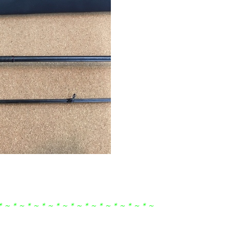
＊～＊～＊～＊～＊～＊～＊～＊～＊～＊～＊～