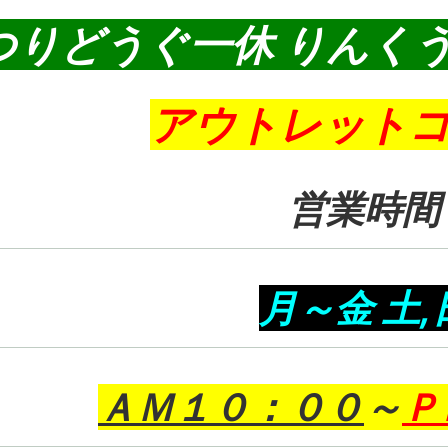
つりどうぐ一休 りんく
アウトレット
営業時間
月～金 土,
ＡＭ１０：００
～
Ｐ