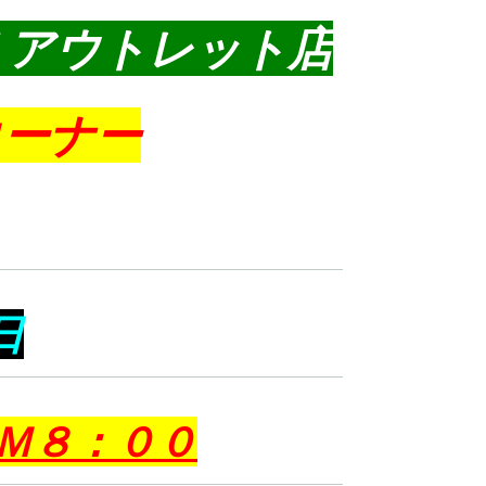
うアウトレット店
コーナー
日
Ｍ８：００