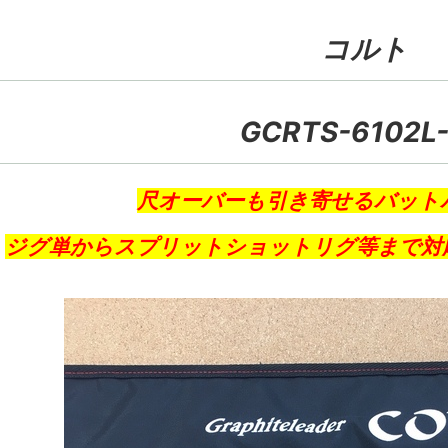
コルト
GCRTS-6102L
尺オーバーも引き寄せるバット
ジグ単からスプリットショットリグ等まで対