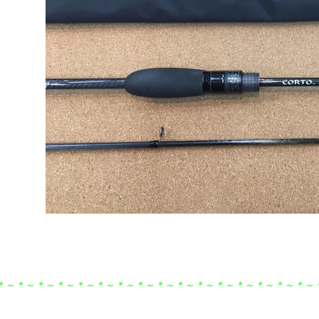
＊～＊～＊～＊～＊～＊～＊～＊～＊～＊～＊～＊～＊～＊～＊～＊～