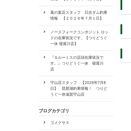
葛の葉店スタッフ 日吉ダム釣果
情報 【２０２６年７月１日】
ノースフォークコンポジット ロッ
ドの在庫状況です。【つりどうぐ
一休 寝屋川店】
『Ｇルーミスの店頭在庫状況で
す。』つりどうぐ一休 寝屋川
店
守山店スタッフ 【2026年7月8
日】 琵琶湖釣果情報！ つりど
うぐ一休滋賀守山店
ブログカテゴリ
ゴメクサス