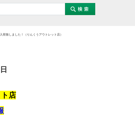
買取り入荷致しました！（りんくうアウトレット店）
日
ット店
報