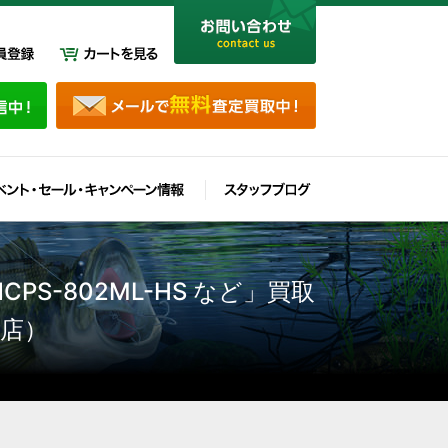
S-802ML-HS など」買取
店）