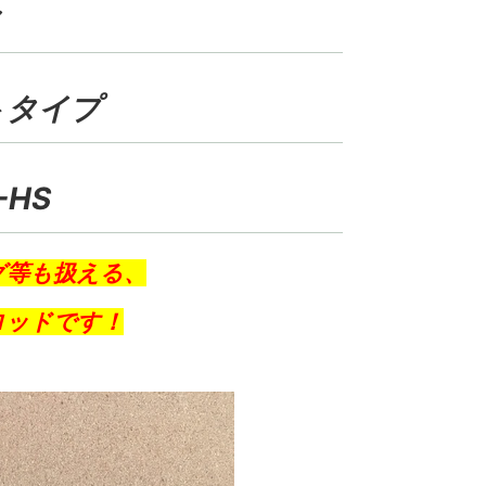
ク
トタイプ
-HS
グ等も扱える、
ロッドです！