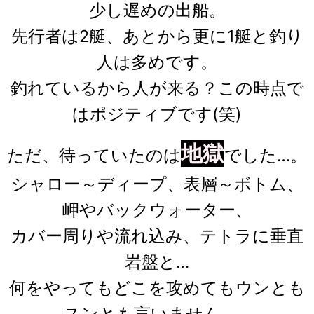
少し遅めの出船。
先行者は2艇、あとから更に1艇と釣り
人は多めです。
釣れているから人が来る？この時点で
はポジティブです(笑)
地獄
ただ、待っていたのは
でした…。
シャロー～ディープ、表層～ボトム、
岬やバックウォーター、
カバー周りや流れ込み、テトラに垂直
岩盤と…
何をやってもどこを攻めてもウンとも
スンとも言いません…。