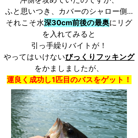
ふと思いつき、カバーのシャロー側…
それこそ水
深30cm前後の最奥
にリグ
を入れてみると
引っ手繰りバイトが！
やってはいけない
びっくりフッキング
をかましましたが、
運良く成功し1匹目のバスをゲット！