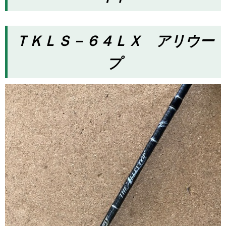
ＴＫＬＳ－６４ＬＸ アリウー
プ