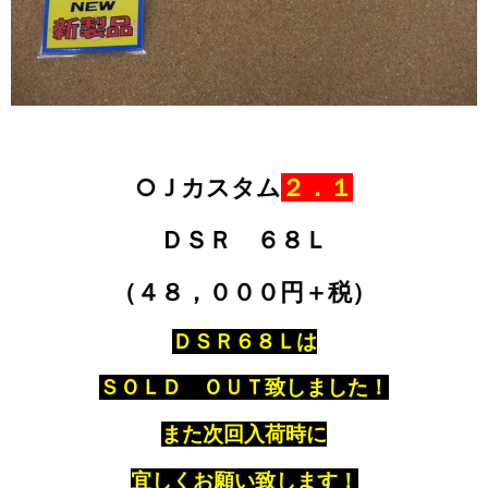
○Ｊカスタム
２．１
ＤＳＲ ６８Ｌ
（４８，０００円＋税）
ＤＳＲ６８Ｌは
ＳＯＬＤ ＯＵＴ致しました！
また次回入荷時に
宜しくお願い致します！