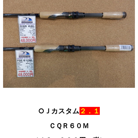
○Ｊカスタム
２．１
ＣＱＲ６０Ｍ