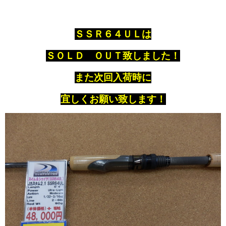
ＳＳＲ６４ＵＬは
ＳＯＬＤ ＯＵＴ致しました！
また次回入荷時に
宜しくお願い致します！